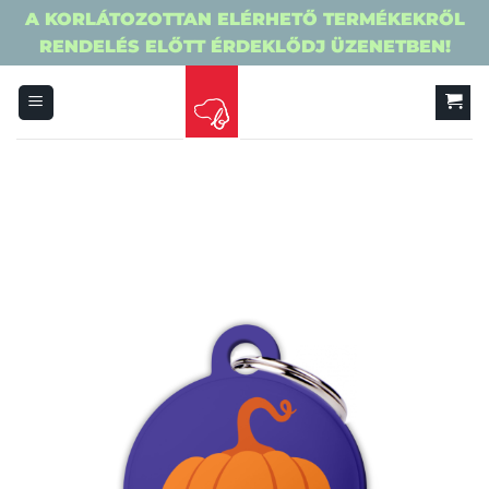
A KORLÁTOZOTTAN ELÉRHETŐ TERMÉKEKRŐL
RENDELÉS ELŐTT ÉRDEKLŐDJ ÜZENETBEN!
Skip
to
content