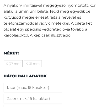
A nyakörv mintájával megegyező nyomtatott, kör
alakú, alumínium biléta. Tedd még egyedibbé
kutyusod megjelenését rajta a nevével és
telefonszámoddal vagy címetekkel. A biléta két
oldalát egy speciális védőréteg óvja tovább a
karcolásoktól. A kép csak illusztráció.
MÉRET:
K (27 mm)
K (31 mm)
HÁTOLDALI ADATOK