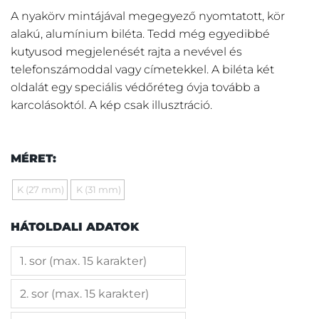
A nyakörv mintájával megegyező nyomtatott, kör
alakú, alumínium biléta. Tedd még egyedibbé
kutyusod megjelenését rajta a nevével és
telefonszámoddal vagy címetekkel. A biléta két
oldalát egy speciális védőréteg óvja tovább a
karcolásoktól. A kép csak illusztráció.
MÉRET:
K (27 mm)
K (31 mm)
HÁTOLDALI ADATOK