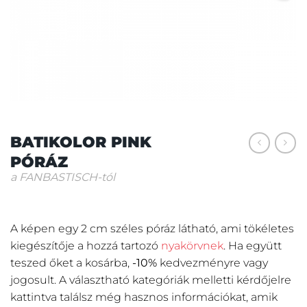
BATIKOLOR PINK
PÓRÁZ
a FANBASTISCH-tól
A képen egy 2 cm széles póráz látható, ami tökéletes
kiegészítője a hozzá tartozó
nyakörvnek
. Ha együtt
teszed őket a kosárba,
-10%
kedvezményre vagy
jogosult. A választható kategóriák melletti kérdőjelre
kattintva találsz még hasznos információkat, amik