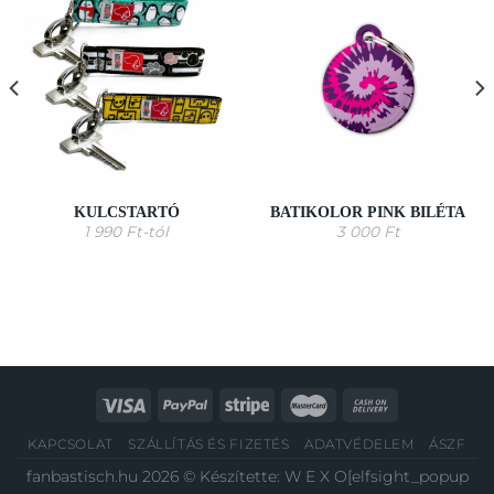
KULCSTARTÓ
BATIKOLOR PINK BILÉTA
1 990
Ft
-tól
3 000
Ft
KAPCSOLAT
SZÁLLÍTÁS ÉS FIZETÉS
ADATVÉDELEM
ÁSZF
fanbastisch.hu 2026 © Készítette:
W E X O
[elfsight_popup