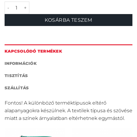
Batikolor pink póráz mennyiség
KOSÁRBA TESZEM
KAPCSOLÓDÓ TERMÉKEK
INFORMÁCIÓK
TISZTÍTÁS
SZÁLLÍTÁS
Fontos! A különböző terméktípusok eltérő
alapanyagokra készülnek. A textilek típusa és szövése
miatt a színek árnyalatban eltérhetnek egymástól.