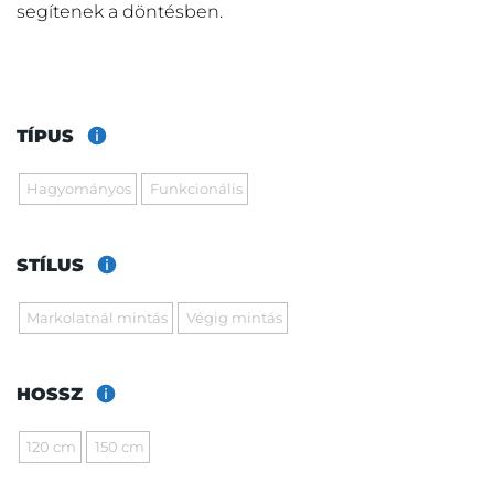
segítenek a döntésben.
TÍPUS
Hagyományos
Funkcionális
STÍLUS
Markolatnál mintás
Végig mintás
HOSSZ
120 cm
150 cm