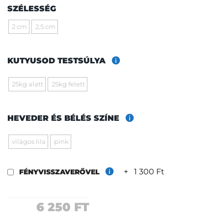
SZÉLESSÉG
2 cm
2,5 cm
KUTYUSOD TESTSÚLYA
25kg alatt
25kg felett
HEVEDER ÉS BÉLÉS SZÍNE
világos lila
pink
+
1 300 Ft
FÉNYVISSZAVERŐVEL
6 250
FT