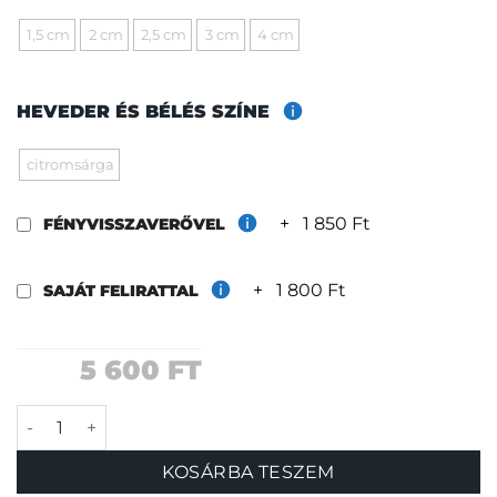
1,5 cm
2 cm
2,5 cm
3 cm
4 cm
HEVEDER ÉS BÉLÉS SZÍNE
citromsárga
+
1 850 Ft
FÉNYVISSZAVERŐVEL
+
1 800 Ft
SAJÁT FELIRATTAL
5 600
FT
Banánültetvény nyakörv mennyiség
KOSÁRBA TESZEM