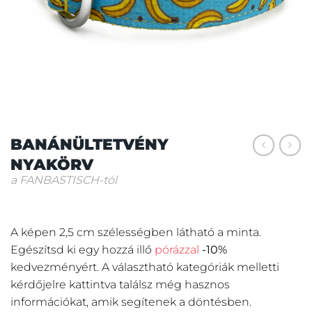
BANÁNÜLTETVÉNY
NYAKÖRV
a FANBASTISCH-tól
A képen 2,5 cm szélességben látható a minta.
Egészítsd ki egy hozzá illő
pórázzal
-10%
kedvezményért.
A választható kategóriák melletti
kérdőjelre kattintva találsz még hasznos
információkat, amik segítenek a döntésben.