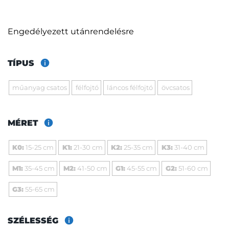
Engedélyezett utánrendelésre
TÍPUS
műanyag csatos
félfojtó
láncos félfojtó
övcsatos
MÉRET
K0:
15-25 cm
K1:
21-30 cm
K2:
25-35 cm
K3:
31-40 cm
M1:
35-45 cm
M2:
41-50 cm
G1:
45-55 cm
G2:
51-60 cm
G3:
55-65 cm
SZÉLESSÉG