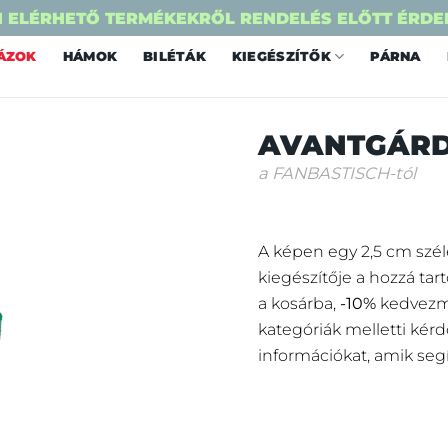
 ELÉRHETŐ TERMÉKEKRŐL RENDELÉS ELŐTT ÉRDE
ÁZOK
HÁMOK
BILÉTÁK
KIEGÉSZÍTŐK
PÁRNA
AVANTGÁRD
a FANBASTISCH-tól
A képen egy 2,5 cm széle
kiegészítője a hozzá tar
a kosárba,
-10%
kedvezmé
kategóriák melletti kérd
információkat, amik seg