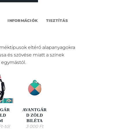
INFORMÁCIÓK
TISZTÍTÁS
rméktípusok eltérő alapanyagokra
pusa és szövése miatt a színek
 egymástól.
TGÁR
AVANTGÁR
ÖLD
D ZÖLD
M
BILÉTA
Ft
-tól
3 000
Ft