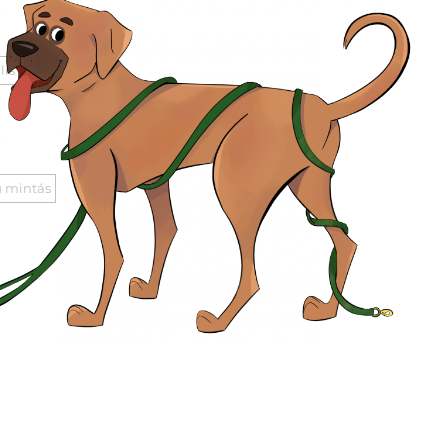
lis
 mintás