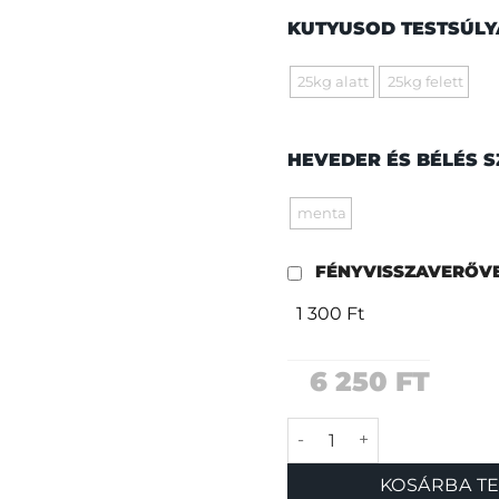
KUTYUSOD TESTSÚL
25kg alatt
25kg felett
HEVEDER ÉS BÉLÉS 
menta
FÉNYVISSZAVERŐV
1 300 Ft
6 250
FT
Avantgárd zöld póráz
KOSÁRBA T