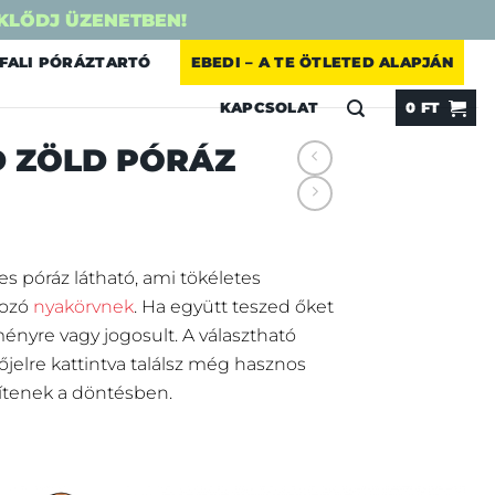
KLŐDJ ÜZENETBEN!
FALI PÓRÁZTARTÓ
EBEDI – A TE ÖTLETED ALAPJÁN
KAPCSOLAT
0
FT
 ZÖLD PÓRÁZ
s póráz látható, ami tökéletes
tozó
nyakörvnek
. Ha együtt teszed őket
nyre vagy jogosult. A választható
őjelre kattintva találsz még hasznos
ítenek a döntésben.