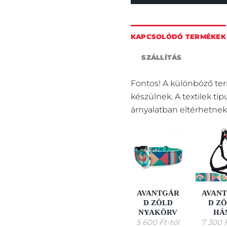
KAPCSOLÓDÓ TERMÉKEK
SZÁLLÍTÁS
Fontos! A különböző te
készülnek. A textilek tí
árnyalatban eltérhetnek
AVANTGÁR
AVAN
D ZÖLD
D Z
NYAKÖRV
HÁ
5 600
Ft
-tól
7 300