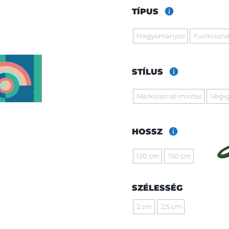
TÍPUS
Hagyományos
Funkcioná
STÍLUS
Markolatnál mintás
Végig
HOSSZ
120 cm
150 cm
SZÉLESSÉG
2 cm
2,5 cm