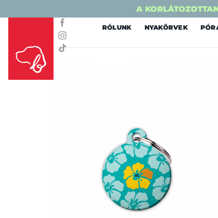
A KORLÁTOZOTTAN
Skip
RÓLUNK
NYAKÖRVEK
PÓR
to
content