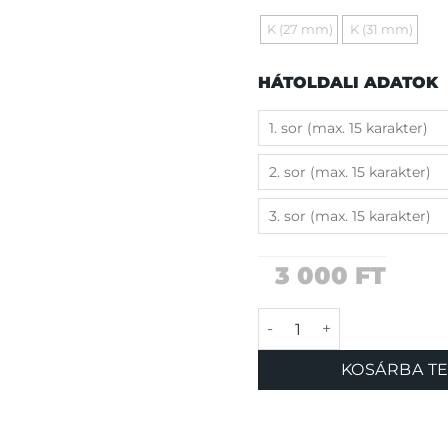
K (27 mm)
K (31 mm)
HÁTOLDALI ADATOK
3 000
FT
Aloha biléta mennyisé
KOSÁRBA T