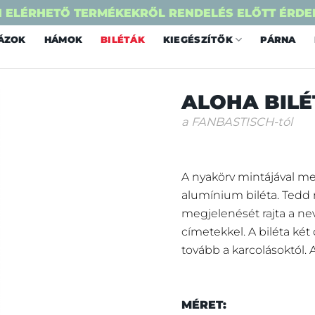
 ELÉRHETŐ TERMÉKEKRŐL RENDELÉS ELŐTT ÉRDE
ÁZOK
HÁMOK
BILÉTÁK
KIEGÉSZÍTŐK
PÁRNA
ALOHA BILÉ
a FANBASTISCH-tól
A nyakörv mintájával me
alumínium biléta. Ted
megjelenését rajta a ne
címetekkel. A biléta két
tovább a karcolásoktól. A
MÉRET: