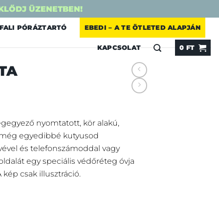
KLŐDJ ÜZENETBEN!
FALI PÓRÁZTARTÓ
EBEDI – A TE ÖTLETED ALAPJÁN
KAPCSOLAT
0
FT
TA
gegyező nyomtatott, kör alakú,
d még egyedibbé kutyusod
vével és telefonszámoddal vagy
 oldalát egy speciális védőréteg óvja
 kép csak illusztráció.