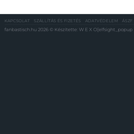
KAPCSOLAT
SZÁLLÍTÁS ÉS FIZETÉS
ADATVÉDELEM
ÁSZF
fanbastisch.hu 2026 © Készítette:
W E X O
[elfsight_popup 