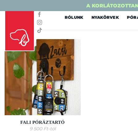
A KORLÁTOZOTTAN
Skip
RÓLUNK
NYAKÖRVEK
PÓR
to
content
FALI PÓRÁZTARTÓ
9 500
Ft
-tól