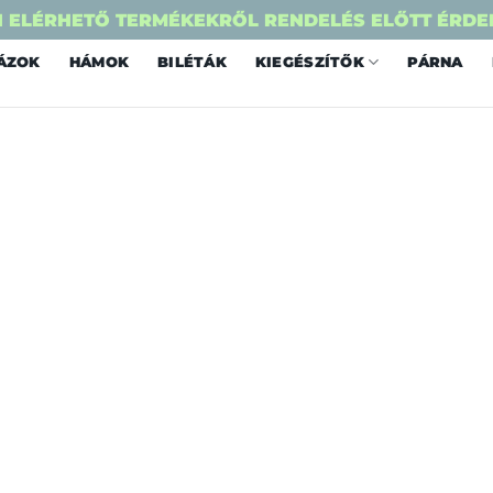
 ELÉRHETŐ TERMÉKEKRŐL RENDELÉS ELŐTT ÉRDE
ÁZOK
HÁMOK
BILÉTÁK
KIEGÉSZÍTŐK
PÁRNA