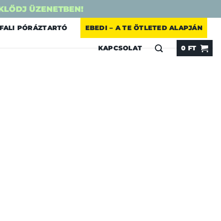
KLŐDJ ÜZENETBEN!
FALI PÓRÁZTARTÓ
EBEDI – A TE ÖTLETED ALAPJÁN
KAPCSOLAT
0
FT